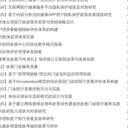
划4】互联网医疗健康服务平台隐私保护现状及对策研究
划5】基于内容分析法的健康APP用户隐私保护政策发展现状研究
群体出境医疗旅游需求差异与营销策略启示
护理质量敏感指标评价体系的构建
P的医保监管体系完善
科协同发展中心同质化教学模式探索
供应商评价管理体系探索
康事业发展70年巡礼】地市级公立医院改革与发展创新
划】改善门诊服务质量
划1】基于“管理驾驶舱”理念的门诊实时监控管理初探
2】基于Donabedian模型的综合医院门诊部医疗质量评价体系构建
划3】门诊医疗质量控制方法与实践
划4】身份证就诊全流程模式的设计与实践
划5】基于建立网络舆情反馈和处置绿色通道的改善门诊医疗服务实践
的政府投入现状与对策研究
管理制度下医疗质量及效率研究
实施多维度绩效考核的效果与评价