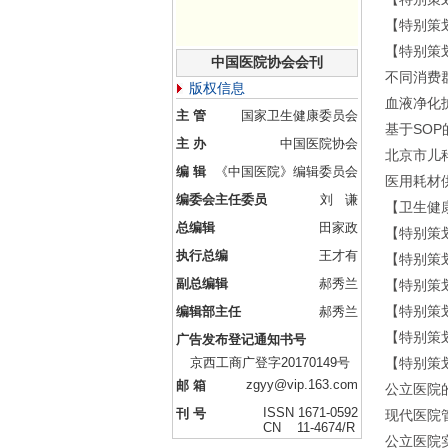
【特别策
【特别策
中国医院协会会刊
不同消费
版权信息
血液净化
主 管
国家卫生健康委员会
基于SO
主 办
中国医院协会
北京市儿
编 辑
《中国医院》编辑委员会
医用耗材
编委会主任委员
刘 谦
【卫生健
总编辑
田家政
【特别策
执行总编
王才有
【特别策
副总编辑
郝秀兰
【特别策划
【特别策
编辑部主任
郝秀兰
【特别策
广告发布登记通知书号
京西工商广登字20170149号
【特别策
zgyy@vip.163.com
邮 箱
公立医院
ISSN 1671-0592
刊 号
现代医院
CN 11-4674/R
公立医院