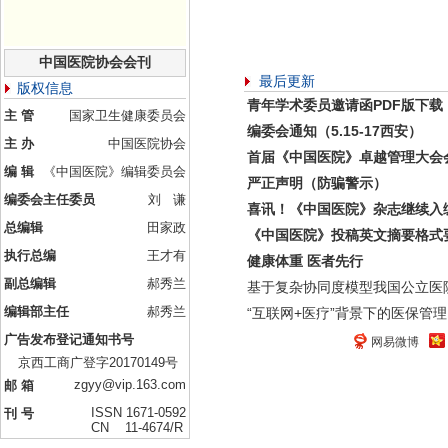
中国医院协会会刊
最后更新
版权信息
青年学术委员邀请函PDF版下载
主 管
国家卫生健康委员会
编委会通知（5.15-17西安）
主 办
中国医院协会
首届《中国医院》卓越管理大会
编 辑
《中国医院》编辑委员会
严正声明（防骗警示）
编委会主任委员
刘 谦
喜讯！《中国医院》杂志继续入
总编辑
田家政
《中国医院》投稿英文摘要格式
执行总编
王才有
健康体重 医者先行
副总编辑
郝秀兰
基于复杂协同度模型我国公立医
编辑部主任
郝秀兰
“互联网+医疗”背景下的医保管理
广告发布登记通知书号
网易微博
京西工商广登字20170149号
zgyy@vip.163.com
邮 箱
ISSN 1671-0592
刊 号
CN 11-4674/R