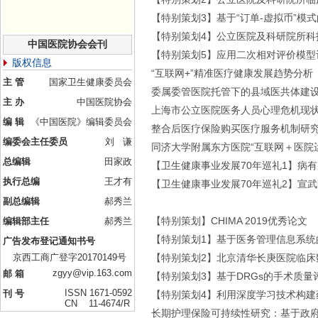
【特别策划3】基于“订单-虚拟币”
【特别策划4】公立医院及科研院所科
中国医院协会会刊
【特别策划5】应用二次相对评价模型
版权信息
“互联网+”精准医疗健康发展趋势分析
主 管
国家卫生健康委员会
委属委管医院托管下的县域医共体建
主 办
中国医院协会
上海市公立医院医务人员心理危机现
编 辑
《中国医院》编辑委员会
整合后医疗保险购买医疗服务机制研
编委会主任委员
刘 谦
同济大学附属东方医院“互联网＋医院
总编辑
田家政
【卫生健康事业发展70年巡礼1】病
执行总编
王才有
【卫生健康事业发展70年巡礼2】宣
副总编辑
郝秀兰
【特别策划】CHIMA 2019优秀论文
编辑部主任
郝秀兰
【特别策划1】基于医务管理信息系统
广告发布登记通知书号
京西工商广登字20170149号
【特别策划2】北京清华长庚医院临床
zgyy@vip.163.com
邮 箱
【特别策划3】基于DRGs的手术质
ISSN 1671-0592
刊 号
【特别策划4】利用深度学习技术构建
CN 11-4674/R
长期护理保险可持续性研究：基于政