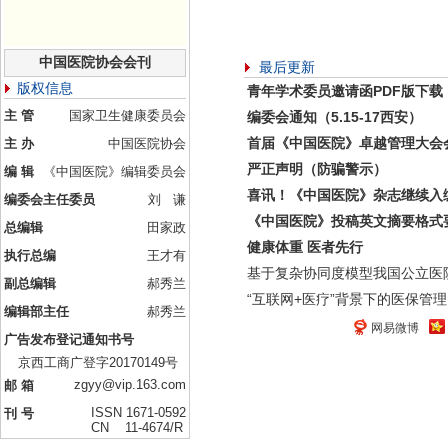
中国医院协会会刊
最后更新
版权信息
青年学术委员邀请函PDF版下载
主 管
国家卫生健康委员会
编委会通知（5.15-17西安）
首届《中国医院》卓越管理大会
主 办
中国医院协会
严正声明（防骗警示）
编 辑
《中国医院》编辑委员会
喜讯！《中国医院》杂志继续入
编委会主任委员
刘 谦
《中国医院》投稿英文摘要格式
总编辑
田家政
健康体重 医者先行
执行总编
王才有
基于复杂协同度模型我国公立医
副总编辑
郝秀兰
“互联网+医疗”背景下的医保管理
编辑部主任
郝秀兰
网易微博
广告发布登记通知书号
京西工商广登字20170149号
zgyy@vip.163.com
邮 箱
ISSN 1671-0592
刊 号
CN 11-4674/R