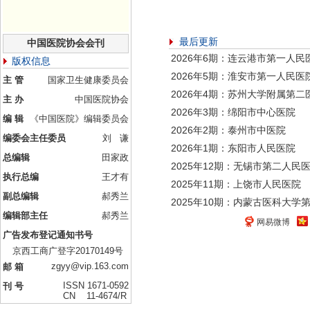
最后更新
中国医院协会会刊
2026年6期：连云港市第一人民
版权信息
2026年5期：淮安市第一人民医
主 管
国家卫生健康委员会
2026年4期：苏州大学附属第二
主 办
中国医院协会
2026年3期：绵阳市中心医院
编 辑
《中国医院》编辑委员会
2026年2期：泰州市中医院
编委会主任委员
刘 谦
2026年1期：东阳市人民医院
总编辑
田家政
2025年12期：无锡市第二人民
执行总编
王才有
2025年11期：上饶市人民医院
副总编辑
郝秀兰
2025年10期：内蒙古医科大学
编辑部主任
郝秀兰
网易微博
广告发布登记通知书号
京西工商广登字20170149号
zgyy@vip.163.com
邮 箱
ISSN 1671-0592
刊 号
CN 11-4674/R