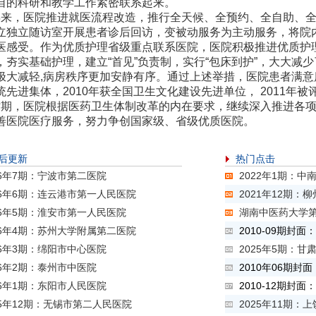
自的科研和教学工作紧密联系起来。
，医院推进就医流程改造，推行全天候、全预约、全自助、全网
立独立随访室开展患者诊后回访，变被动服务为主动服务，将院
医感受。作为优质护理省级重点联系医院，医院积极推进优质护
，夯实基础护理，建立“首见”负责制，实行“包床到护”，大大减
极大减轻,病房秩序更加安静有序。通过上述举措，医院患者满意度
统先进集体，2010年获全国卫生文化建设先进单位， 2011年被
，医院根据医药卫生体制改革的内在要求，继续深入推进各项
善医院医疗服务，努力争创国家级、省级优质医院。
后更新
热门点击
26年7期：宁波市第二医院
2022年1期：
26年6期：连云港市第一人民医院
2021年12期：
26年5期：淮安市第一人民医院
湖南中医药大学第
26年4期：苏州大学附属第二医院
2010-09期封
26年3期：绵阳市中心医院
2025年5期：甘
26年2期：泰州市中医院
2010年06期封
26年1期：东阳市人民医院
2010-12期封
25年12期：无锡市第二人民医院
2025年11期：