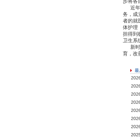
步将各
近年来
务，成
者的就
体护理
担得到
卫生系
新时期
育，改
最
20
20
20
20
20
20
20
20