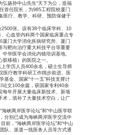
为弘扬孙中山先生“天下为公，造福
任首任院长，为985工程院校厦门
集医疗、教学、科研、预防保健于
500张。设有38个临床学科、10
科、心血管内科两个国家临床重点专
和厦门大学消化疾病研究所、厦门
断与靶向治疗重大科技平台等重要
、中华医学会消化内镜培训基地、
心脏移植）的医院之一。
上学历人员400余名，硕士生导师
院医疗教学科研工作阔步前进。医
然科学基金、国家“十一五”科技支撑计
论文100余篇，获国家专利40余
院每年开展大量临床新技术、新项
手术，填补了大量技术空白，让广
海峡两岸医学论坛”和“中山医学联
科，分别已成为海峡两岸医学交流中
目前，“海峡两岸医学论坛”和“中山
理团队、派遣一线医务人员等方式逐