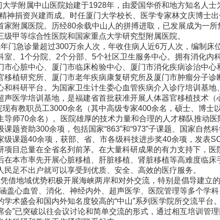
学附属中山医院始建于1928年，由爱国华侨和地方知名人士
的精神捐资兴建而成。时任厦门大学校长、医学专家林文庆博士出
首家附属医院。历经80余载中山人的拼搏进取，已发展成为一所
三级甲等综合性医院和国家重点大学研究型附属医院。
门急诊量超过300万余人次，年收住病人近6万人次，编制床位2
科室、1个分院、2个分部、5个社区卫生服务中心。拥有消化内
门市心脏中心、厦门市临床检验中心、厦门市消化疾病诊治中心
官移植研究所、厦门市老年疾病康复研究所及厦门市肿瘤分子诊
心和科研平台。为国家卫生计生委心血管疾病介入诊疗培训基地
超声医学培训基地，是福建省首批获准开展人体器官移植技术（
有教职员工3000余名（其中高级专家400余名，硕士、博士以
生导师70余名）。医院雄厚的技术力量和合理的人才梯队推动医
课题资助300余项，包括国家“863”和“973”子课题、国家自
家级课题40余项，获部、省、市各级科技进步奖40余项，发表SCI
研项目总量在全省名列前茅。在大量科研成果的有力支持下，医
后在本市率先开展心脏移植、肝脏移植、肾脏移植等高难度临床
人民足不出户就可以享受到优质、安全、高效的医疗服务。
借地域优势积极开展海峡两岸和对外交流，特别是倡导建立的“
，涵盖心血管、消化、神经内外、超声医学、医院管理等多个学
的学术盛会和国内外知名度较高的“中山”系列医学院所交流平台。
席会”已突破以往会议讨论和简单交流的形式，通过相互培训管