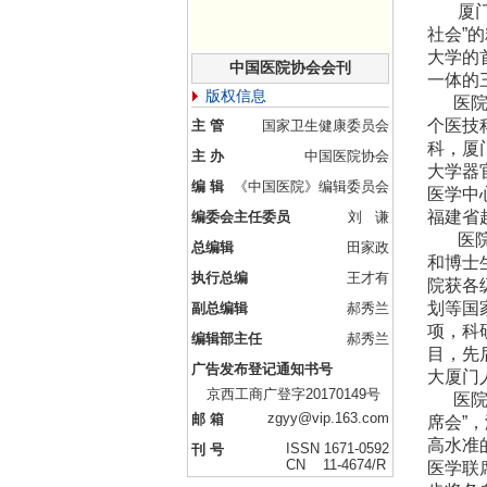
厦门大
社会”
大学的
中国医院协会会刊
一体的
版权信息
医院年
个医技
主 管
国家卫生健康委员会
科，厦
主 办
中国医院协会
大学器
编 辑
《中国医院》编辑委员会
医学中
福建省
编委会主任委员
刘 谦
医院现
总编辑
田家政
和博士
执行总编
王才有
院获各级
划等国
副总编辑
郝秀兰
项，科
编辑部主任
郝秀兰
目，先
广告发布登记通知书号
大厦门
京西工商广登字20170149号
医院凭
zgyy@vip.163.com
邮 箱
席会”
高水准
ISSN 1671-0592
刊 号
CN 11-4674/R
医学联