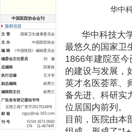
华中
中国医院协会会刊
版权信息
华中科技大学
主 管
国家卫生健康委员会
主 办
中国医院协会
最悠久的国家卫
编 辑
《中国医院》编辑委员会
1866年建院至
编委会主任委员
刘 谦
总编辑
田家政
的建设与发展，
执行总编
王才有
英才名医荟萃、
副总编辑
郝秀兰
编辑部主任
郝秀兰
备先进、科研实
广告发布登记通知书号
位居国内前列。
京西工商广登字20170149号
zgyy@vip.163.com
邮 箱
目前，医院由本
ISSN 1671-0592
刊 号
CN 11-4674/R
组成，形成了“1