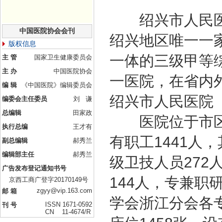
绍兴市人民医院始
中国医院协会会刊
绍兴地区唯一一
版权信息
一体的三级甲等
主 管
国家卫生健康委员会
主 办
中国医院协会
一医院，在省内
编 辑
《中国医院》编辑委员会
绍兴市人民医院
编委会主任委员
刘 谦
总编辑
田家政
医院位于市区中
执行总编
王才有
有职工1441人
副总编辑
郝秀兰
编辑部主任
郝秀兰
级卫技人员272
广告发布登记通知书号
144人，专兼职
京西工商广登字20170149号
zgyy@vip.163.com
邮 箱
学会浙江分会各专
ISSN 1671-0592
刊 号
CN 11-4674/R