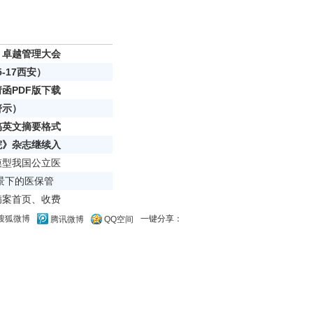
》卓越管理大会
5-17西安）
函PDF版下载
警示）
稿英文摘要格式
院》杂志继续入
模型我国公立医
背景下的医保管
病案首页、收费
一键分享：
搜狐微博
腾讯微博
QQ空间