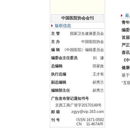
最
中国医院协会会刊
青年
版权信息
编委
主 管
国家卫生健康委员会
首届
主 办
中国医院协会
严正
编 辑
《中国医院》编辑委员会
喜讯
编委会主任委员
刘 谦
《中
总编辑
田家政
健康
执行总编
王才有
基于
副总编辑
郝秀兰
“互
编辑部主任
郝秀兰
广告发布登记通知书号
京西工商广登字20170149号
zgyy@vip.163.com
邮 箱
ISSN 1671-0592
刊 号
CN 11-4674/R