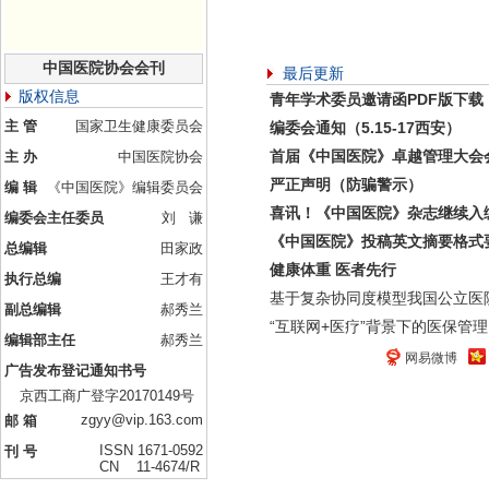
中国医院协会会刊
最后更新
版权信息
青年学术委员邀请函PDF版下载
主 管
国家卫生健康委员会
编委会通知（5.15-17西安）
首届《中国医院》卓越管理大会
主 办
中国医院协会
严正声明（防骗警示）
编 辑
《中国医院》编辑委员会
喜讯！《中国医院》杂志继续入
编委会主任委员
刘 谦
《中国医院》投稿英文摘要格式
总编辑
田家政
健康体重 医者先行
执行总编
王才有
基于复杂协同度模型我国公立医
副总编辑
郝秀兰
“互联网+医疗”背景下的医保管理
编辑部主任
郝秀兰
网易微博
广告发布登记通知书号
京西工商广登字20170149号
zgyy@vip.163.com
邮 箱
ISSN 1671-0592
刊 号
CN 11-4674/R