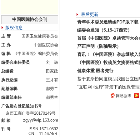
最后更新
中国医院协会会刊
青年学术委员邀请函PDF版下载
版权信息
编委会通知（5.15-17西安）
主 管
国家卫生健康委员会
首届《中国医院》卓越管理大会
主 办
中国医院协会
严正声明（防骗警示）
编 辑
《中国医院》编辑委员会
喜讯！《中国医院》杂志继续入
编委会主任委员
刘 谦
《中国医院》投稿英文摘要格式
健康体重 医者先行
总编辑
田家政
基于复杂协同度模型我国公立医
执行总编
王才有
“互联网+医疗”背景下的医保管理
副总编辑
郝秀兰
网易微博
编辑部主任
郝秀兰
广告发布登记通知书号
京西工商广登字20170149号
zgyy@vip.163.com
邮 箱
ISSN 1671-0592
刊 号
CN 11-4674/R