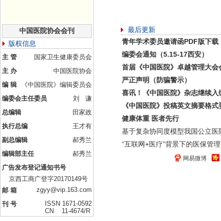
最后更新
中国医院协会会刊
青年学术委员邀请函PDF版下载
版权信息
编委会通知（5.15-17西安）
主 管
国家卫生健康委员会
首届《中国医院》卓越管理大会
主 办
中国医院协会
严正声明（防骗警示）
编 辑
《中国医院》编辑委员会
喜讯！《中国医院》杂志继续入
编委会主任委员
刘 谦
《中国医院》投稿英文摘要格式
总编辑
田家政
健康体重 医者先行
执行总编
王才有
基于复杂协同度模型我国公立医
副总编辑
郝秀兰
“互联网+医疗”背景下的医保管理
编辑部主任
郝秀兰
网易微博
广告发布登记通知书号
京西工商广登字20170149号
zgyy@vip.163.com
邮 箱
ISSN 1671-0592
刊 号
CN 11-4674/R