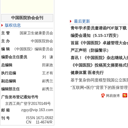
中国医院协会会刊
最后更新
版权信息
青年学术委员邀请函PDF版下载
主 管
国家卫生健康委员会
编委会通知（5.15-17西安）
主 办
中国医院协会
首届《中国医院》卓越管理大会
编 辑
《中国医院》编辑委员会
严正声明（防骗警示）
编委会主任委员
刘 谦
喜讯！《中国医院》杂志继续入
总编辑
田家政
《中国医院》投稿英文摘要格式
健康体重 医者先行
执行总编
王才有
基于复杂协同度模型我国公立医
副总编辑
郝秀兰
“互联网+医疗”背景下的医保管理
编辑部主任
郝秀兰
网易微博
广告发布登记通知书号
京西工商广登字20170149号
zgyy@vip.163.com
邮 箱
ISSN 1671-0592
刊 号
CN 11-4674/R