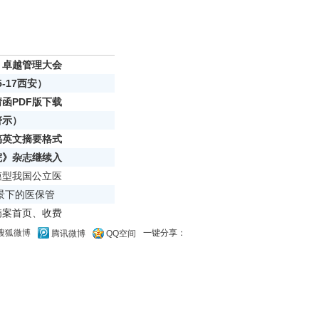
》卓越管理大会
5-17西安）
函PDF版下载
警示）
稿英文摘要格式
院》杂志继续入
模型我国公立医
背景下的医保管
病案首页、收费
一键分享：
搜狐微博
腾讯微博
QQ空间