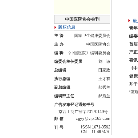
中国医院协会会刊
最
版权信息
青年
主 管
国家卫生健康委员会
编委
首届
主 办
中国医院协会
严正
编 辑
《中国医院》编辑委员会
喜讯
编委会主任委员
刘 谦
《中
总编辑
田家政
健康
执行总编
王才有
基于
副总编辑
郝秀兰
“互
编辑部主任
郝秀兰
广告发布登记通知书号
京西工商广登字20170149号
zgyy@vip.163.com
邮 箱
ISSN 1671-0592
刊 号
CN 11-4674/R