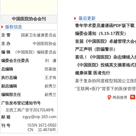
最后更新
中国医院协会会刊
青年学术委员邀请函PDF版下载
版权信息
编委会通知（5.15-17西安）
主 管
国家卫生健康委员会
首届《中国医院》卓越管理大会
主 办
中国医院协会
严正声明（防骗警示）
编 辑
《中国医院》编辑委员会
喜讯！《中国医院》杂志继续入
编委会主任委员
刘 谦
《中国医院》投稿英文摘要格式
总编辑
田家政
健康体重 医者先行
执行总编
王才有
基于复杂协同度模型我国公立医
副总编辑
郝秀兰
“互联网+医疗”背景下的医保管理
编辑部主任
郝秀兰
网易微博
广告发布登记通知书号
京西工商广登字20170149号
zgyy@vip.163.com
邮 箱
ISSN 1671-0592
刊 号
CN 11-4674/R