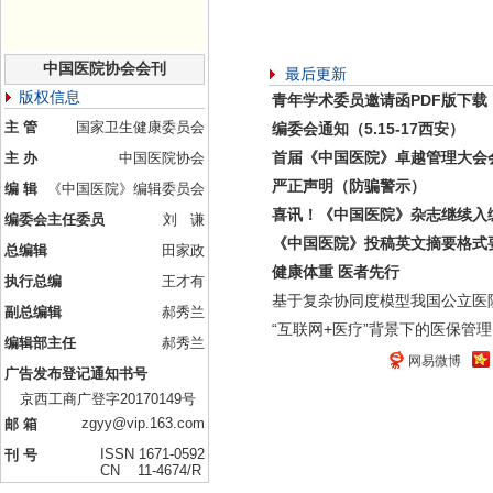
中国医院协会会刊
最后更新
版权信息
青年学术委员邀请函PDF版下载
主 管
国家卫生健康委员会
编委会通知（5.15-17西安）
首届《中国医院》卓越管理大会
主 办
中国医院协会
严正声明（防骗警示）
编 辑
《中国医院》编辑委员会
喜讯！《中国医院》杂志继续入
编委会主任委员
刘 谦
《中国医院》投稿英文摘要格式
总编辑
田家政
健康体重 医者先行
执行总编
王才有
基于复杂协同度模型我国公立医
副总编辑
郝秀兰
“互联网+医疗”背景下的医保管理
编辑部主任
郝秀兰
网易微博
广告发布登记通知书号
京西工商广登字20170149号
zgyy@vip.163.com
邮 箱
ISSN 1671-0592
刊 号
CN 11-4674/R