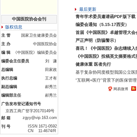
最后更新
青年学术委员邀请函PDF版下载
中国医院协会会刊
编委会通知（5.15-17西安）
版权信息
首届《中国医院》卓越管理大会
主 管
国家卫生健康委员会
严正声明（防骗警示）
主 办
中国医院协会
喜讯！《中国医院》杂志继续入
编 辑
《中国医院》编辑委员会
《中国医院》投稿英文摘要格式
编委会主任委员
刘 谦
健康体重 医者先行
总编辑
田家政
基于复杂协同度模型我国公立医
执行总编
王才有
“互联网+医疗”背景下的医保管理
副总编辑
郝秀兰
网易微博
编辑部主任
郝秀兰
广告发布登记通知书号
京西工商广登字20170149号
zgyy@vip.163.com
邮 箱
ISSN 1671-0592
刊 号
CN 11-4674/R