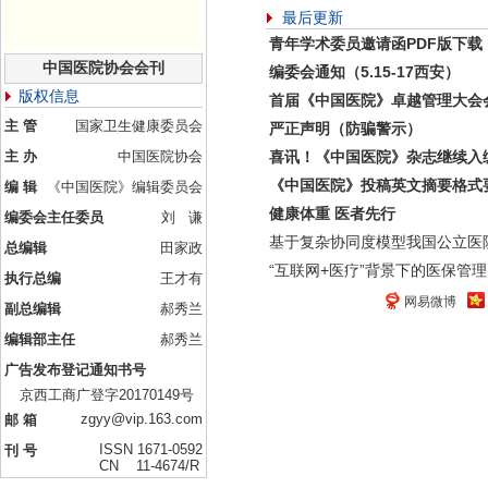
最后更新
青年学术委员邀请函PDF版下载
中国医院协会会刊
编委会通知（5.15-17西安）
版权信息
首届《中国医院》卓越管理大会
主 管
国家卫生健康委员会
严正声明（防骗警示）
主 办
中国医院协会
喜讯！《中国医院》杂志继续入
《中国医院》投稿英文摘要格式
编 辑
《中国医院》编辑委员会
健康体重 医者先行
编委会主任委员
刘 谦
基于复杂协同度模型我国公立医
总编辑
田家政
“互联网+医疗”背景下的医保管理
执行总编
王才有
网易微博
副总编辑
郝秀兰
编辑部主任
郝秀兰
广告发布登记通知书号
京西工商广登字20170149号
zgyy@vip.163.com
邮 箱
ISSN 1671-0592
刊 号
CN 11-4674/R