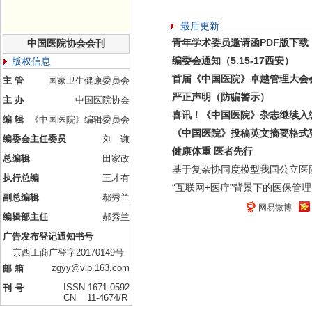
最后更新
青年学术委员邀请函PDF版下载
中国医院协会会刊
编委会通知（5.15-17西安）
版权信息
首届《中国医院》卓越管理大会
主 管
国家卫生健康委员会
严正声明（防骗警示）
主 办
中国医院协会
喜讯！《中国医院》杂志继续入
编 辑
《中国医院》编辑委员会
《中国医院》投稿英文摘要格式
编委会主任委员
刘 谦
健康体重 医者先行
总编辑
田家政
基于复杂协同度模型我国公立医
执行总编
王才有
“互联网+医疗”背景下的医保管理
副总编辑
郝秀兰
网易微博
编辑部主任
郝秀兰
广告发布登记通知书号
京西工商广登字20170149号
zgyy@vip.163.com
邮 箱
ISSN 1671-0592
刊 号
CN 11-4674/R