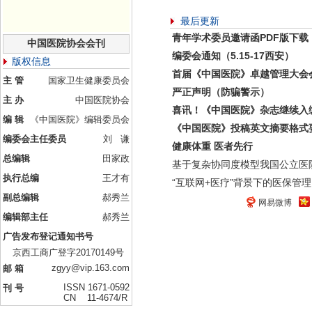
最后更新
青年学术委员邀请函PDF版下载
中国医院协会会刊
编委会通知（5.15-17西安）
版权信息
首届《中国医院》卓越管理大会
主 管
国家卫生健康委员会
严正声明（防骗警示）
主 办
中国医院协会
喜讯！《中国医院》杂志继续入
编 辑
《中国医院》编辑委员会
《中国医院》投稿英文摘要格式
编委会主任委员
刘 谦
健康体重 医者先行
总编辑
田家政
基于复杂协同度模型我国公立医
执行总编
王才有
“互联网+医疗”背景下的医保管理
副总编辑
郝秀兰
网易微博
编辑部主任
郝秀兰
广告发布登记通知书号
京西工商广登字20170149号
zgyy@vip.163.com
邮 箱
ISSN 1671-0592
刊 号
CN 11-4674/R